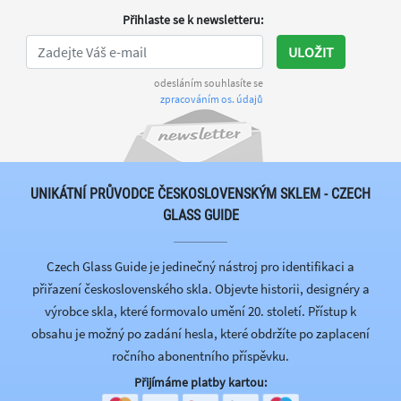
Přihlaste se k newsletteru
:
ULOŽIT
odesláním souhlasíte se
zpracováním os. údajů
UNIKÁTNÍ PRŮVODCE ČESKOSLOVENSKÝM SKLEM - CZECH
GLASS GUIDE
Czech Glass Guide je jedinečný nástroj pro identifikaci a
přiřazení československého skla. Objevte historii, designéry a
výrobce skla, které formovalo umění 20. století. Přístup k
obsahu je možný po zadání hesla, které obdržíte po zaplacení
ročního abonentního příspěvku.
Přijímáme platby kartou: