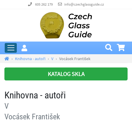
605 262 179
info@czechglassguide.cz
Knihovna - autoři
V
Vocásek František
KATALOG SKLA
Knihovna - autoři
V
Vocásek František