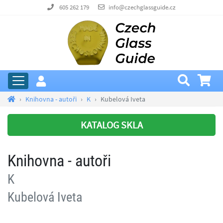
605 262 179
info@czechglassguide.cz
Knihovna - autoři
K
Kubelová Iveta
KATALOG SKLA
Knihovna - autoři
K
Kubelová Iveta