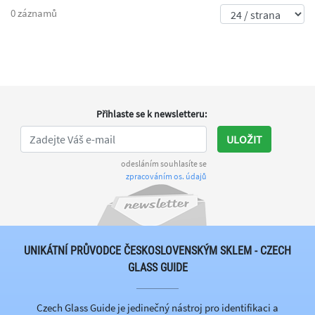
0 záznamů
Přihlaste se k newsletteru
:
ULOŽIT
odesláním souhlasíte se
zpracováním os. údajů
UNIKÁTNÍ PRŮVODCE ČESKOSLOVENSKÝM SKLEM - CZECH
GLASS GUIDE
Czech Glass Guide je jedinečný nástroj pro identifikaci a