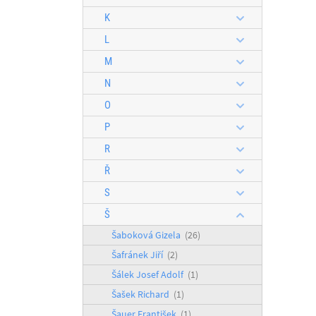
K
L
M
N
O
P
R
Ř
S
Š
Šaboková Gizela
(26)
Šafránek Jiří
(2)
Šálek Josef Adolf
(1)
Šašek Richard
(1)
Šauer František
(1)