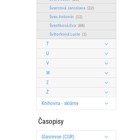
Švarcová Jaroslava
(22)
Švec Antonín
(12)
Švestková Eva
(68)
Švitorková Lucie
(1)
T
U
V
W
Z
Ž
Knihovna - sklárny
Časopisy
Glasrevue (CGR)