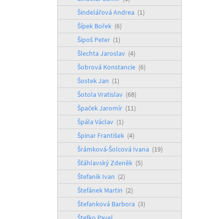
Šindelářová Andrea
(1)
Šípek Bořek
(6)
Šipoš Peter
(1)
Šlechta Jaroslav
(4)
Šobrová Konstancie
(6)
Šostek Jan
(1)
Šotola Vratislav
(68)
Špaček Jaromír
(11)
Špála Václav
(1)
Špinar František
(4)
Šrámková-Šolcová Ivana
(19)
Šťáhlavský Zdeněk
(5)
Štefanik Ivan
(2)
Štefánek Martin
(2)
Štefanková Barbora
(3)
Štefko Pavel