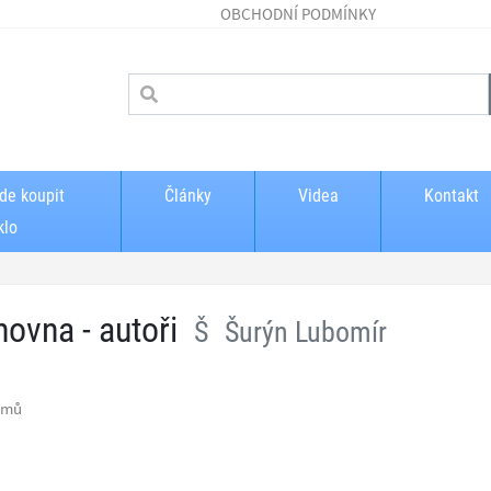
OBCHODNÍ PODMÍNKY
de koupit
Články
Videa
Kontakt
klo
hovna - autoři
Š
Šurýn Lubomír
amů