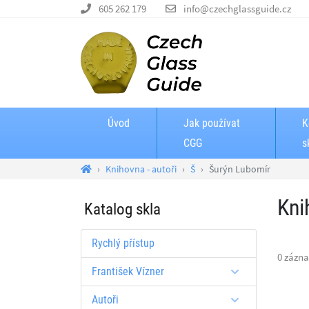
605 262 179
info@czechglassguide.cz
Úvod
Jak používat
K
CGG
s
Knihovna - autoři
Š
Šurýn Lubomír
Kni
Katalog skla
Rychlý přístup
0 zázn
František Vízner
Autoři