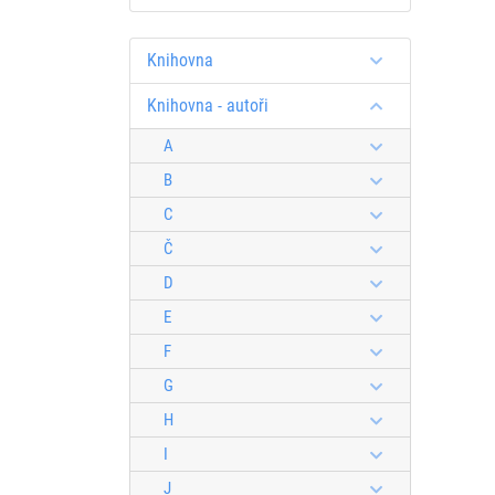
Knihovna
Knihovna - autoři
A
B
C
Č
D
E
F
G
H
I
J