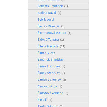
Šebesta František
(1)
Šedina David
(1)
Šefčík Josef
Šesták Miroslav
(1)
Šichmanová Patricia
(1)
Šídová Tamara
(1)
Šílená Markéta
(11)
Šilhán Michal
Šimánek Stanislav
Šimek František
(3)
Šimek Stanislav
(6)
Šimice Bohuslav
(2)
Šimonová Iva
(1)
Šimotová Adriena
(2)
Šín Jiří
(1)
Šindelář Lumír
(1)