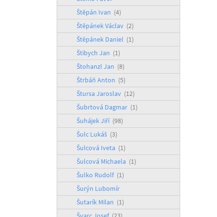
Štěpán Ivan
(4)
Štěpánek Václav
(2)
Štěpánek Daniel
(1)
Štibych Jan
(1)
Štohanzl Jan
(8)
Štrbáň Anton
(5)
Štursa Jaroslav
(12)
Šubrtová Dagmar
(1)
Šuhájek Jiří
(98)
Šulc Lukáš
(3)
Šulcová Iveta
(1)
Šulcová Michaela
(1)
Šulko Rudolf
(1)
Šurýn Lubomír
Šutarík Milan
(1)
Švarc Josef
(23)