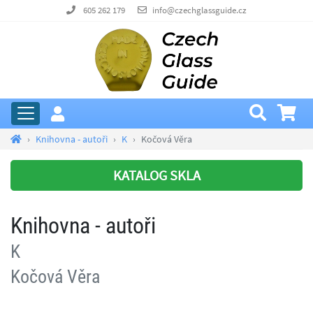
605 262 179
info@czechglassguide.cz
Knihovna - autoři
K
Kočová Věra
KATALOG SKLA
Knihovna - autoři
K
Kočová Věra