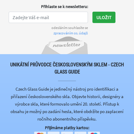
Přihlaste se k newsletteru
:
ULOŽIT
odesláním souhlasíte se
zpracováním os. údajů
UNIKÁTNÍ PRŮVODCE ČESKOSLOVENSKÝM SKLEM - CZECH
GLASS GUIDE
Czech Glass Guide je jedinečný nástroj pro identifikaci a
přiřazení československého skla. Objevte historii, designéry a
výrobce skla, které formovalo umění 20. století. Přístup k
obsahu je možný po zadání hesla, které obdržíte po zaplacení
ročního abonentního příspěvku.
Přijímáme platby kartou: