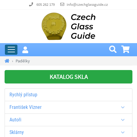
605 262 179
info@czechglassguide.cz
Padělky
KATALOG SKLA
Rychlý přístup
František Vízner
Autoři
Sklárny