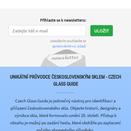
Přihlaste se k newsletteru
:
ULOŽIT
odesláním souhlasíte se
zpracováním os. údajů
UNIKÁTNÍ PRŮVODCE ČESKOSLOVENSKÝM SKLEM - CZECH
GLASS GUIDE
Czech Glass Guide je jedinečný nástroj pro identifikaci a
přiřazení československého skla. Objevte historii, designéry a
výrobce skla, které formovalo umění 20. století. Přístup k
obsahu je možný po zadání hesla, které obdržíte po zaplacení
ročního abonentního příspěvku.