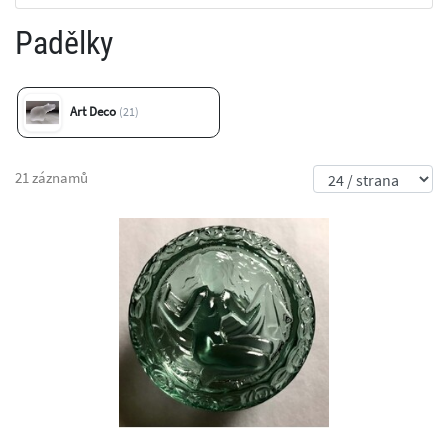
Padělky
Art Deco
(21)
21 záznamů