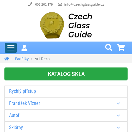
605 262 179
info@czechglassguide.cz
Padělky
Art Deco
KATALOG SKLA
Rychlý přístup
František Vízner
Autoři
Sklárny