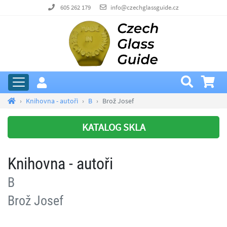
605 262 179
info@czechglassguide.cz
Knihovna - autoři
B
Brož Josef
KATALOG SKLA
Knihovna - autoři
B
Brož Josef