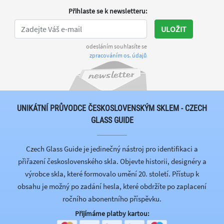
Přihlaste se k newsletteru
:
ULOŽIT
odesláním souhlasíte se
zpracováním os. údajů
UNIKÁTNÍ PRŮVODCE ČESKOSLOVENSKÝM SKLEM - CZECH
GLASS GUIDE
Czech Glass Guide je jedinečný nástroj pro identifikaci a
přiřazení československého skla. Objevte historii, designéry a
výrobce skla, které formovalo umění 20. století. Přístup k
obsahu je možný po zadání hesla, které obdržíte po zaplacení
ročního abonentního příspěvku.
Přijímáme platby kartou: