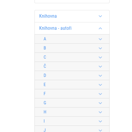
Knihovna
Knihovna - autoři
A
B
C
Č
D
E
F
G
H
I
J