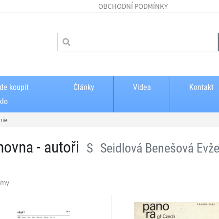
OBCHODNÍ PODMÍNKY
de koupit
Články
Videa
Kontakt
klo
nie
hovna - autoři
S
Seidlová Benešová Evže
amy