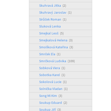
Skuhravá Jitka
(2)
Skuhravý Jaroslav
(1)
Sirůček Roman
(1)
Sluková Lenka
Smejkal Leoš
(5)
Smejkalová Helena
(3)
Smolíková Kateřina
(3)
Smrček Ela
(1)
Smrčková Ludvika
(109)
Sobková Viera
(1)
Sobotka Karel
(1)
Sokolová Lucie
(1)
Solnička Vladan
(1)
Song Mi Kim
(3)
Soukup Eduard
(2)
Soukup Jiří
(3)