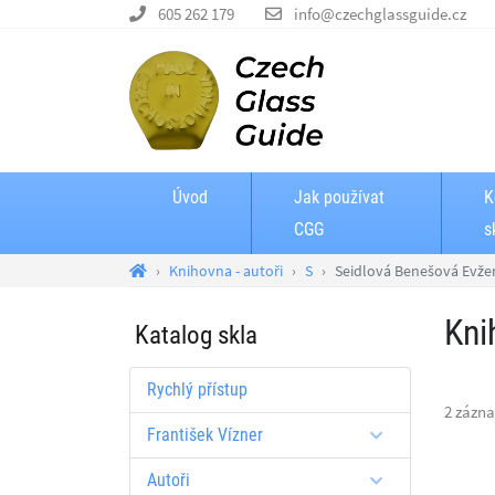
605 262 179
info@czechglassguide.cz
Úvod
Jak používat
K
CGG
s
Knihovna - autoři
S
Seidlová Benešová Evže
Kni
Katalog skla
Rychlý přístup
2 zázn
František Vízner
Autoři