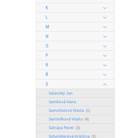
K
L
M
N
O
P
R
Ř
S
Salanský Jan
Samková Hana
Samohelová Vlasta
(1)
Santolíková Vlasta
(4)
Satrapa Pavel
(3)
Schenklerová Kristýna
(1)