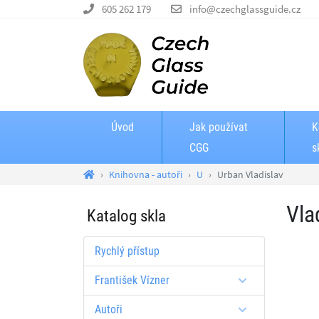
605 262 179
info@czechglassguide.cz
Úvod
Jak používat
K
CGG
s
Knihovna - autoři
U
Urban Vladislav
Vla
Katalog skla
Rychlý přístup
František Vízner
Autoři