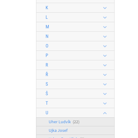
K
L
M
N
O
P
R
Ř
S
Š
T
U
Uher Ludvík
(22)
Ujka Josef