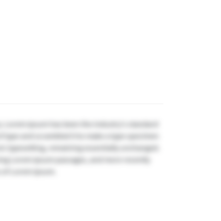
y. Lorem Ipsum has been the industry's standard
f type and scrambled it to make a type specimen
onic typesetting, remaining essentially unchanged.
ining Lorem Ipsum passages, and more recently
s of Lorem Ipsum.