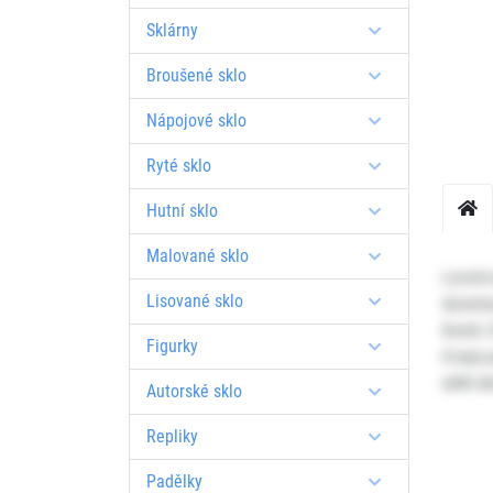
Sklárny
Broušené sklo
Nápojové sklo
Ryté sklo
Hutní sklo
Malované sklo
Lorem 
Lisované sklo
dummy 
book. I
Figurky
It was
with d
Autorské sklo
Repliky
Padělky