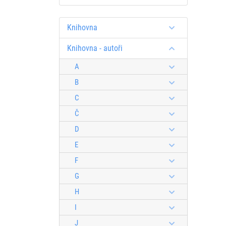
Knihovna
Knihovna - autoři
A
B
C
Č
D
E
F
G
H
I
J