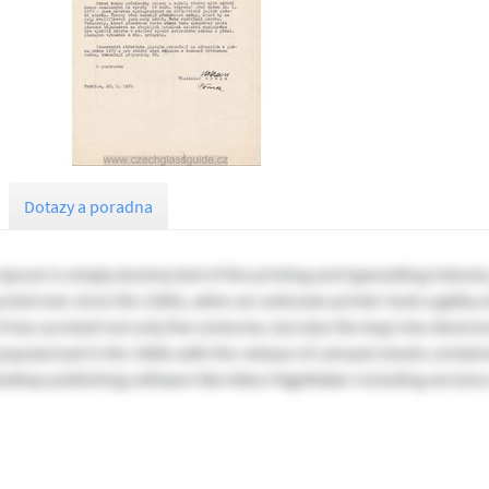
Dotazy a poradna
Ipsum is simply dummy text of the printing and typesetting industr
text ever since the 1500s, when an unknown printer took a galley o
t has survived not only five centuries, but also the leap into electr
 popularised in the 1960s with the release of Letraset sheets conta
esktop publishing software like Aldus PageMaker including version