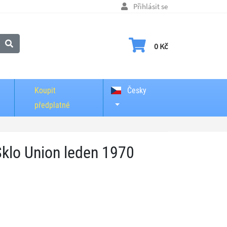
Přihlásit se
Nákupní košík
0 Kč
Koupit
Česky
předplatné
Sklo Union leden 1970