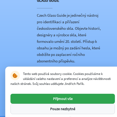
GLASS GUIDE
Czech Glass Guide je jedinečný nástroj
pro identifikaci a přiřazení
československého skla. Objevte historii,
designéry a výrobce skla, které
formovalo umění 20. století. Přístup k
obsahu je možný po zadání hesla, které
obdržíte po zaplacení ročního
abonentního příspěvku.
Přijímáme platby kartou:
Tento web používá soubory cookie. Cookies používáme k
ukládání vašeho nastavení a preferencí a analýze návštěvnosti
našich stránek. Svůj souhlas udělujete Jindřich Pařík.
Hlavní partner:
Přijmout vše
Pouze nezbytné