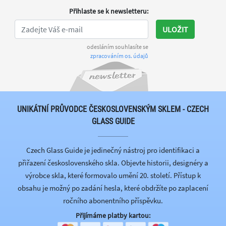
Přihlaste se k newsletteru
:
ULOŽIT
odesláním souhlasíte se
zpracováním os. údajů
UNIKÁTNÍ PRŮVODCE ČESKOSLOVENSKÝM SKLEM - CZECH
GLASS GUIDE
Czech Glass Guide je jedinečný nástroj pro identifikaci a
přiřazení československého skla. Objevte historii, designéry a
výrobce skla, které formovalo umění 20. století. Přístup k
obsahu je možný po zadání hesla, které obdržíte po zaplacení
ročního abonentního příspěvku.
Přijímáme platby kartou: