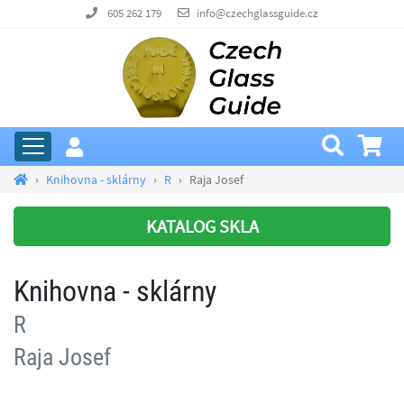
605 262 179
info@czechglassguide.cz
Knihovna - sklárny
R
Raja Josef
KATALOG SKLA
Knihovna - sklárny
R
Raja Josef