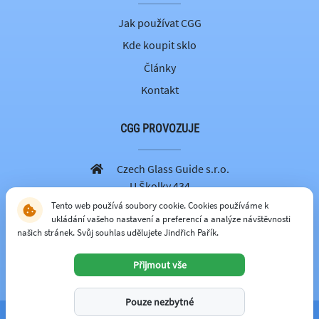
Jak používat CGG
Kde koupit sklo
Články
Kontakt
CGG PROVOZUJE
Czech Glass Guide s.r.o.
U Školky 434
251 69 Velké Popovice
Tento web používá soubory cookie. Cookies používáme k
ukládání vašeho nastavení a preferencí a analýze návštěvnosti
605 262 179
našich stránek. Svůj souhlas udělujete Jindřich Pařík.
info@czechglassguide.cz
Přijmout vše
CZECH GLASS GUIDE
Pouze nezbytné