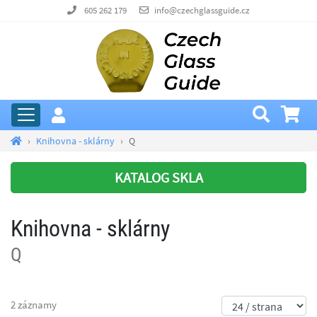
605 262 179
info@czechglassguide.cz
Knihovna - sklárny
Q
KATALOG SKLA
Knihovna - sklárny
Q
2 záznamy