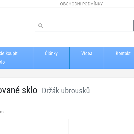
OBCHODNÍ PODMÍNKY
de koupit
Články
Videa
Kontakt
klo
ované sklo
Držák ubrousků
am