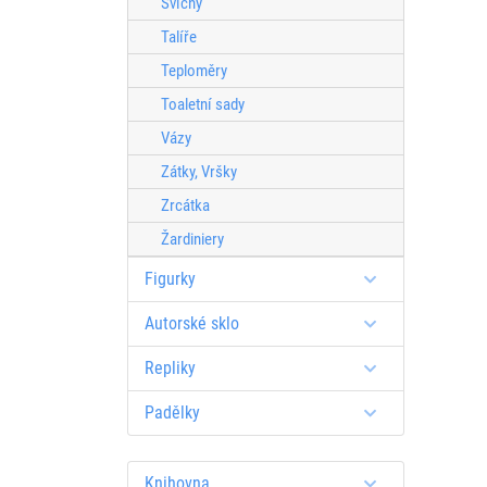
Svícny
Talíře
Teploměry
Toaletní sady
Vázy
Zátky, Vršky
Zrcátka
Žardiniery
Figurky
Autorské sklo
Repliky
Padělky
Knihovna