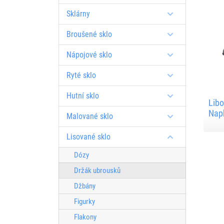
Sklárny
Broušené sklo
Nápojové sklo
Ryté sklo
Hutní sklo
Libo
Napk
Malované sklo
Lisované sklo
Dózy
Držák ubrousků
Džbány
Figurky
Flakony