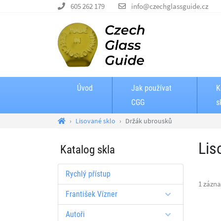
605 262 179
info@czechglassguide.cz
Úvod
Jak používat
K
CGG
s
Lisované sklo
Držák ubrousků
Lis
Katalog skla
Rychlý přístup
1 zázn
František Vízner
Autoři