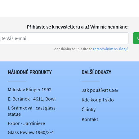
Přihlaste se k newsletteru
a už Vám nic neunikne
:
odesláním souhlasíte se
zpracováním os. údajů
NÁHODNÉ PRODUKTY
DALŠÍ ODKAZY
Miloslav Klinger 1992
Jak používat CGG
E. Beránek - 4611, Bowl
Kde koupit sklo
I. Šrámková - cast glass
Články
statue
Kontakt
Exbor - Jardiniere
Glass Review 1960/3-4