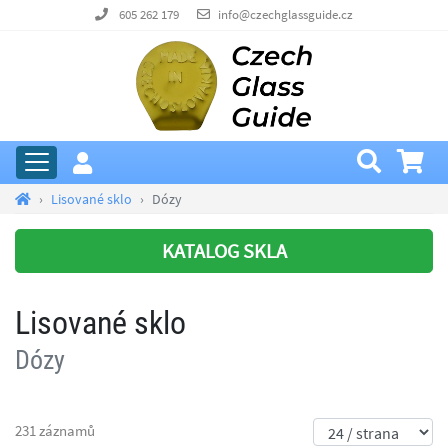
605 262 179
info@czechglassguide.cz
Lisované sklo
Dózy
KATALOG SKLA
Lisované sklo
Dózy
231 záznamů