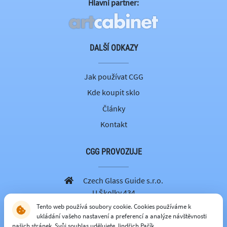
Hlavní partner:
DALŠÍ ODKAZY
Jak používat CGG
Kde koupit sklo
Články
Kontakt
CGG PROVOZUJE
Czech Glass Guide s.r.o.
U Školky 434
251 69 Velké Popovice
Tento web používá soubory cookie. Cookies používáme k
ukládání vašeho nastavení a preferencí a analýze návštěvnosti
605 262 179
našich stránek. Svůj souhlas udělujete Jindřich Pařík.