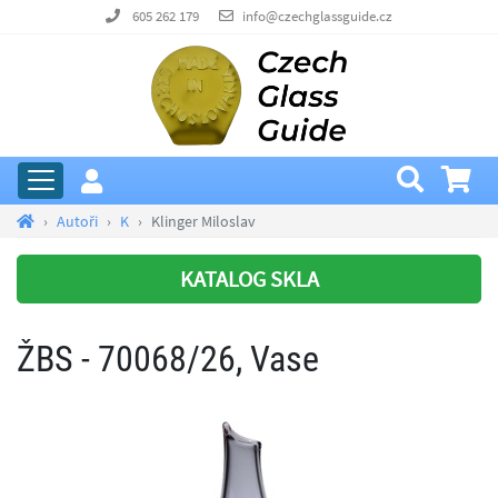
605 262 179
info@czechglassguide.cz
Autoři
K
Klinger Miloslav
KATALOG SKLA
ŽBS - 70068/26, Vase