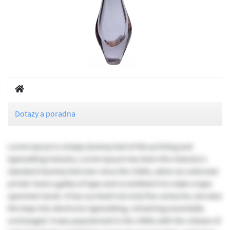
Dotazy a poradna
Lorem Ipsum is simply dummy text of the printing and
typesetting industry. Lorem Ipsum has been the industry's
standard dummy text ever since the 1500s, when an unknown
printer took a galley of type and scrambled it to make a type
specimen book. It has survived not only five centuries, but also
the leap into electronic typesetting, remaining essentially
unchanged. It was popularised in the 1960s with the release of