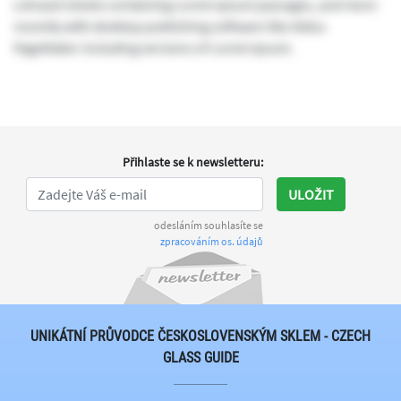
Letraset sheets containing Lorem Ipsum passages, and more
recently with desktop publishing software like Aldus
PageMaker including versions of Lorem Ipsum.
Přihlaste se k newsletteru
:
ULOŽIT
odesláním souhlasíte se
zpracováním os. údajů
UNIKÁTNÍ PRŮVODCE ČESKOSLOVENSKÝM SKLEM - CZECH
GLASS GUIDE