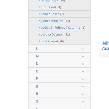
Král Stanislav
(36)
Kruml Josef
(4)
Kubinec Josef
(7)
Kubinec Miroslav
(14)
Kudějová - Fulínová Katarína
(1)
Kudrová Dagmar
(31)
Kunst Zdeněk
(6)
Heřm
Vas
L
M
N
O
P
R
Ř
S