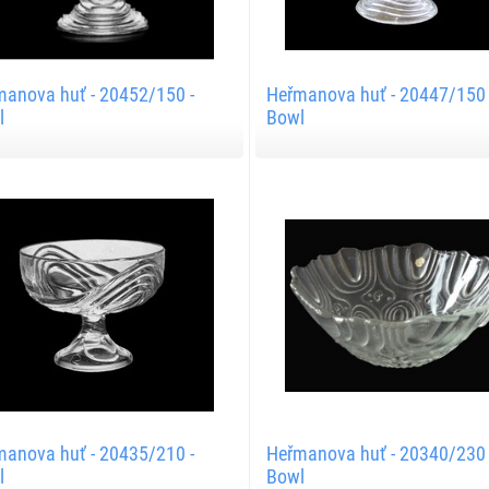
anova huť - 20452/150 -
Heřmanova huť - 20447/150 
l
Bowl
anova huť - 20435/210 -
Heřmanova huť - 20340/230 
l
Bowl