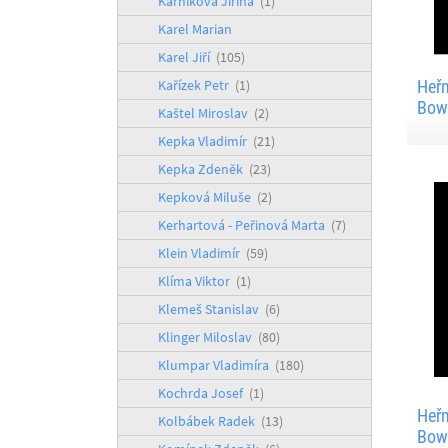
Kárníková Jiřina
(1)
Karel Marian
Karel Jiří
(105)
Kařízek Petr
(1)
Heřm
Bow
Kaštel Miroslav
(2)
Kepka Vladimír
(21)
Kepka Zdeněk
(23)
Kepková Miluše
(2)
Kerhartová - Peřinová Marta
(7)
Klein Vladimír
(59)
Klíma Viktor
(1)
Klemeš Stanislav
(6)
Klinger Miloslav
(80)
Klumpar Vladimíra
(180)
Kochrda Josef
(1)
Heřm
Kolbábek Radek
(13)
Bow