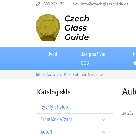
605 262 179
info@czechglassguide.cz
Úvod
Jak používat
K
CGG
s
Autoři
K
Kubinec Miroslav
Aut
Katalog skla
Rychlý přístup
14 záz
František Vízner
Autoři