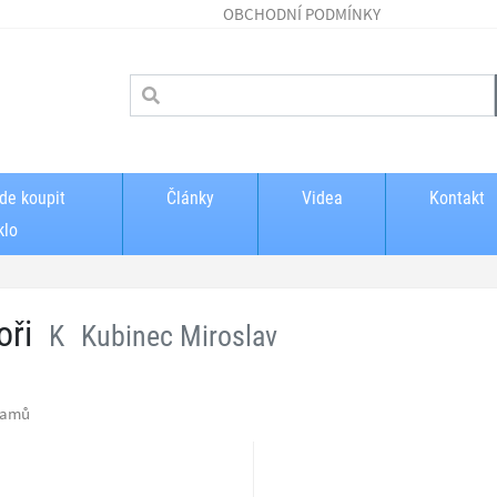
OBCHODNÍ PODMÍNKY
de koupit
Články
Videa
Kontakt
klo
oři
K
Kubinec Miroslav
namů