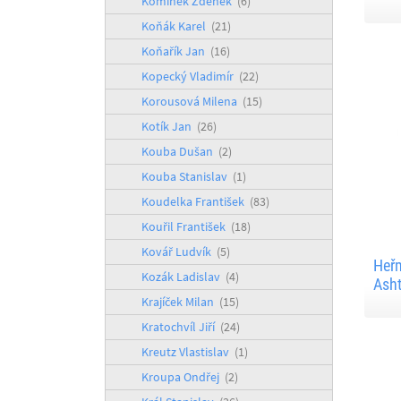
Komínek Zdeněk
(6)
Koňák Karel
(21)
Koňařík Jan
(16)
Kopecký Vladimír
(22)
Korousová Milena
(15)
Kotík Jan
(26)
Kouba Dušan
(2)
Kouba Stanislav
(1)
Koudelka František
(83)
Kouřil František
(18)
Kovář Ludvík
(5)
Heřm
Kozák Ladislav
(4)
Asht
Krajíček Milan
(15)
Kratochvíl Jiří
(24)
Kreutz Vlastislav
(1)
Kroupa Ondřej
(2)