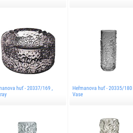
anova huť - 20337/169 ,
Heřmanova huť - 20335/180 
ray
Vase