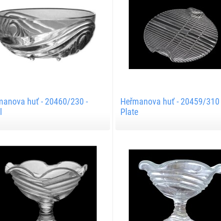
anova huť - 20460/230 -
Heřmanova huť - 20459/310 
l
Plate