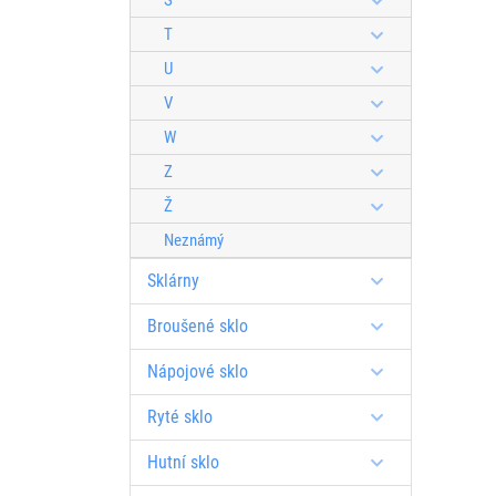
Š
T
U
V
W
Z
Ž
Neznámý
Sklárny
Broušené sklo
Nápojové sklo
Ryté sklo
Hutní sklo