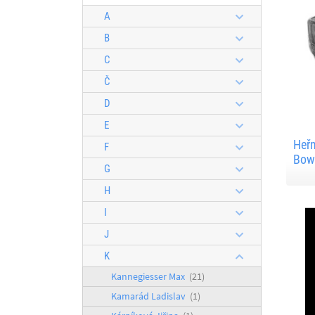
A
B
C
Č
D
E
Heřm
F
Bow
G
H
I
J
K
Kannegiesser Max
(21)
Kamarád Ladislav
(1)