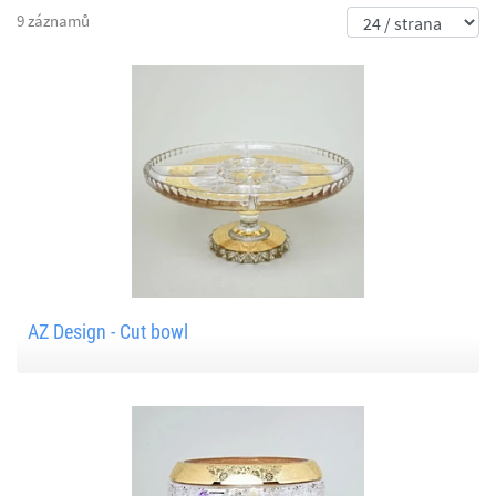
9 záznamů
AZ Design - Cut bowl