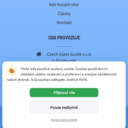
Kde koupit sklo
Články
Kontakt
CGG PROVOZUJE
Czech Glass Guide s.r.o.
U Školky 434
251 69 Velké Popovice
Tento web používá soubory cookie. Cookies používáme k
ukládání vašeho nastavení a preferencí a analýze návštěvnosti
605 262 179
našich stránek. Svůj souhlas udělujete Jindřich Pařík.
info@czechglassguide.cz
Přijmout vše
CZECH GLASS GUIDE
Pouze nezbytné
© 2026 -
czechglassguide.cz
Spravovat cookies
spravuje