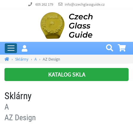
605 262 179
info@czechglassguide.cz
Sklárny
A
AZ Design
KATALOG SKLA
Sklárny
A
AZ Design