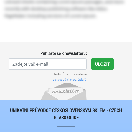
Letraset sheets containing Lorem Ipsum passages, and more
recently with desktop publishing software like Aldus
PageMaker including versions of Lorem Ipsum.
Přihlaste se k newsletteru
:
ULOŽIT
odesláním souhlasíte se
zpracováním os. údajů
UNIKÁTNÍ PRŮVODCE ČESKOSLOVENSKÝM SKLEM - CZECH
GLASS GUIDE