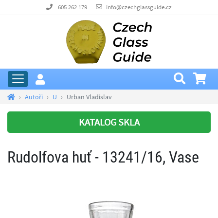
605 262 179
info@czechglassguide.cz
Autoři
U
Urban Vladislav
KATALOG SKLA
Rudolfova huť - 13241/16, Vase