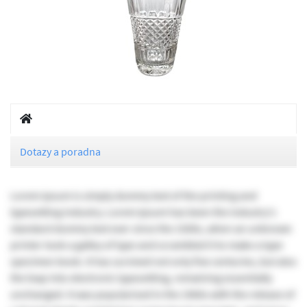
Dotazy a poradna
Lorem Ipsum is simply dummy text of the printing and
typesetting industry. Lorem Ipsum has been the industry's
standard dummy text ever since the 1500s, when an unknown
printer took a galley of type and scrambled it to make a type
specimen book. It has survived not only five centuries, but also
the leap into electronic typesetting, remaining essentially
unchanged. It was popularised in the 1960s with the release of