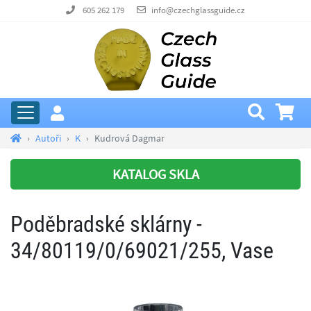
605 262 179
info@czechglassguide.cz
Autoři
K
Kudrová Dagmar
KATALOG SKLA
Poděbradské sklárny -
34/80119/0/69021/255, Vase