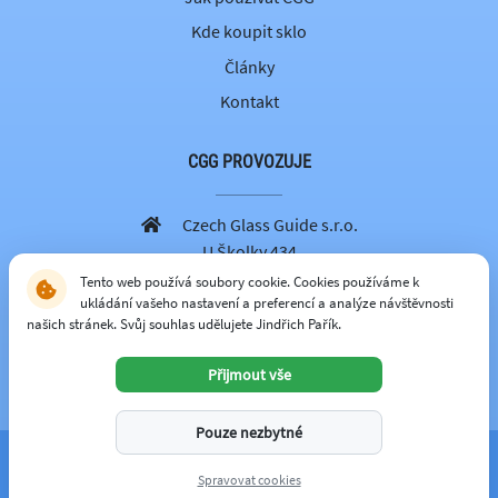
Kde koupit sklo
Články
Kontakt
CGG PROVOZUJE
Czech Glass Guide s.r.o.
U Školky 434
251 69 Velké Popovice
Tento web používá soubory cookie. Cookies používáme k
ukládání vašeho nastavení a preferencí a analýze návštěvnosti
605 262 179
našich stránek. Svůj souhlas udělujete Jindřich Pařík.
info@czechglassguide.cz
Přijmout vše
CZECH GLASS GUIDE
Pouze nezbytné
© 2026 -
czechglassguide.cz
Spravovat cookies
spravuje