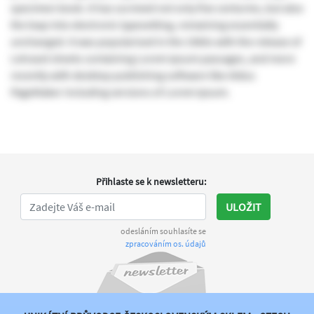
specimen book. It has survived not only five centuries, but also
the leap into electronic typesetting, remaining essentially
unchanged. It was popularised in the 1960s with the release of
Letraset sheets containing Lorem Ipsum passages, and more
recently with desktop publishing software like Aldus
PageMaker including versions of Lorem Ipsum.
Přihlaste se k newsletteru
:
ULOŽIT
odesláním souhlasíte se
zpracováním os. údajů