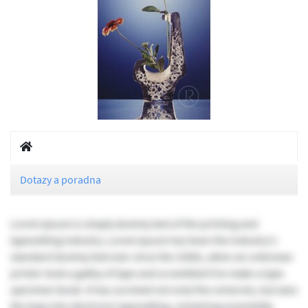
Dotazy a poradna
Lorem Ipsum is simply dummy text of the printing and
typesetting industry. Lorem Ipsum has been the industry's
standard dummy text ever since the 1500s, when an unknown
printer took a galley of type and scrambled it to make a type
specimen book. It has survived not only five centuries, but also
the leap into electronic typesetting, remaining essentially