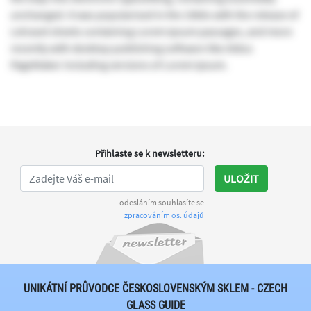
unchanged. It was popularised in the 1960s with the release of
Letraset sheets containing Lorem Ipsum passages, and more
recently with desktop publishing software like Aldus
PageMaker including versions of Lorem Ipsum.
Přihlaste se k newsletteru
:
ULOŽIT
odesláním souhlasíte se
zpracováním os. údajů
UNIKÁTNÍ PRŮVODCE ČESKOSLOVENSKÝM SKLEM - CZECH
GLASS GUIDE