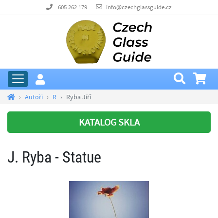
605 262 179
info@czechglassguide.cz
Autoři
R
Ryba Jiří
KATALOG SKLA
J. Ryba - Statue