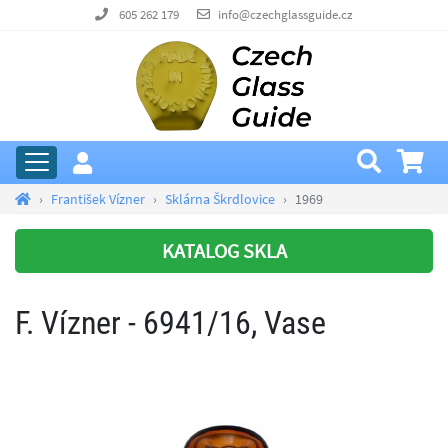
605 262 179
info@czechglassguide.cz
František Vízner
Sklárna Škrdlovice
1969
KATALOG SKLA
F. Vízner - 6941/16, Vase