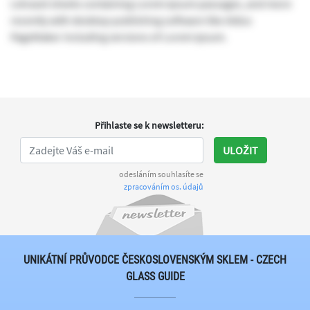
Letraset sheets containing Lorem Ipsum passages, and more
recently with desktop publishing software like Aldus
PageMaker including versions of Lorem Ipsum.
Přihlaste se k newsletteru
:
ULOŽIT
odesláním souhlasíte se
zpracováním os. údajů
UNIKÁTNÍ PRŮVODCE ČESKOSLOVENSKÝM SKLEM - CZECH
GLASS GUIDE