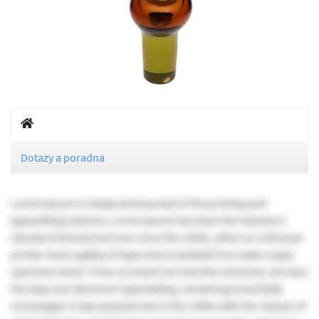
Dotazy a poradna
Lorem Ipsum is simply dummy text of the printing and
typesetting industry. Lorem Ipsum has been the industry's
standard dummy text ever since the 1500s, when an unknown
printer took a galley of type and scrambled it to make a type
specimen book. It has survived not only five centuries, but also
the leap into electronic typesetting, remaining essentially
unchanged. It was popularised in the 1960s with the release of