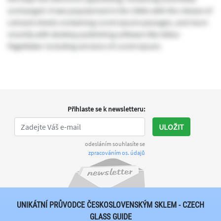
unchanged. It was popularised in the 1960s with the release of
Letraset sheets containing Lorem Ipsum passages, and more
recently with desktop publishing software like Aldus
PageMaker including versions of Lorem Ipsum.
Přihlaste se k newsletteru
:
ULOŽIT
odesláním souhlasíte se
zpracováním os. údajů
UNIKÁTNÍ PRŮVODCE ČESKOSLOVENSKÝM SKLEM - CZECH
GLASS GUIDE