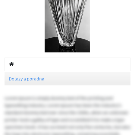
Dotazy a poradna
Lorem Ipsum is simply dummy text of the printing and
typesetting industry. Lorem Ipsum has been the industry's
standard dummy text ever since the 1500s, when an unknown
printer took a galley of type and scrambled it to make a type
specimen book. It has survived not only five centuries, but also
the leap into electronic typesetting, remaining essentially