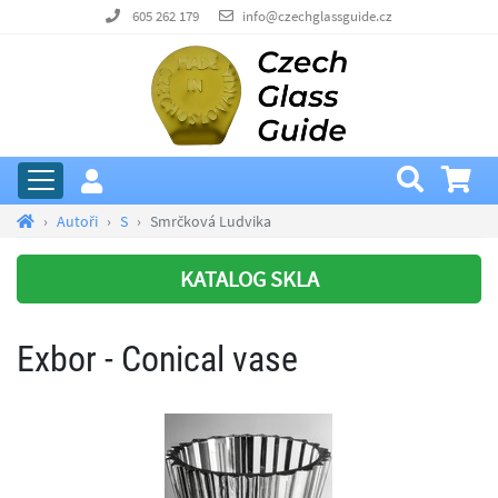
605 262 179
info@czechglassguide.cz
Autoři
S
Smrčková Ludvika
KATALOG SKLA
Exbor - Conical vase