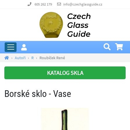
605 262 179
info@czechglassguide.cz
Autoři
R
Roubíček René
KATALOG SKLA
Borské sklo - Vase