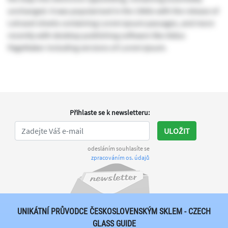
unchanged. It was popularised in the 1960s with the release of
Letraset sheets containing Lorem Ipsum passages, and more
recently with desktop publishing software like Aldus
PageMaker including versions of Lorem Ipsum.
Přihlaste se k newsletteru
:
ULOŽIT
odesláním souhlasíte se
zpracováním os. údajů
UNIKÁTNÍ PRŮVODCE ČESKOSLOVENSKÝM SKLEM - CZECH
GLASS GUIDE