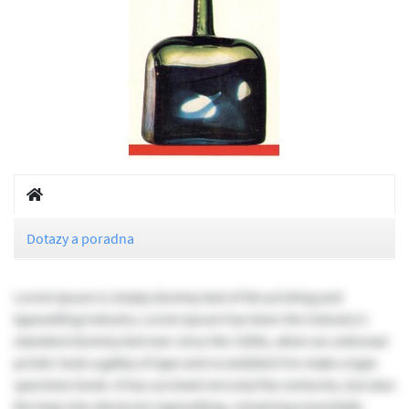
Dotazy a poradna
Lorem Ipsum is simply dummy text of the printing and
typesetting industry. Lorem Ipsum has been the industry's
standard dummy text ever since the 1500s, when an unknown
printer took a galley of type and scrambled it to make a type
specimen book. It has survived not only five centuries, but also
the leap into electronic typesetting, remaining essentially