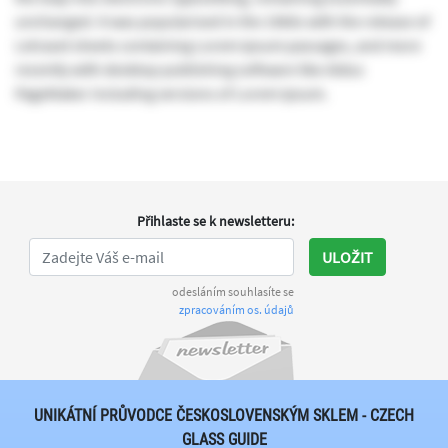
unchanged. It was popularised in the 1960s with the release of
Letraset sheets containing Lorem Ipsum passages, and more
recently with desktop publishing software like Aldus
PageMaker including versions of Lorem Ipsum.
Přihlaste se k newsletteru
:
ULOŽIT
odesláním souhlasíte se
zpracováním os. údajů
UNIKÁTNÍ PRŮVODCE ČESKOSLOVENSKÝM SKLEM - CZECH
GLASS GUIDE