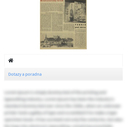
Dotazy a poradna
Lorem Ipsum is simply dummy text of the printing and
typesetting industry. Lorem Ipsum has been the industry's
standard dummy text ever since the 1500s, when an unknown
printer took a galley of type and scrambled it to make a type
specimen book. It has survived not only five centuries, but also
the leap into electronic typesetting, remaining essentially