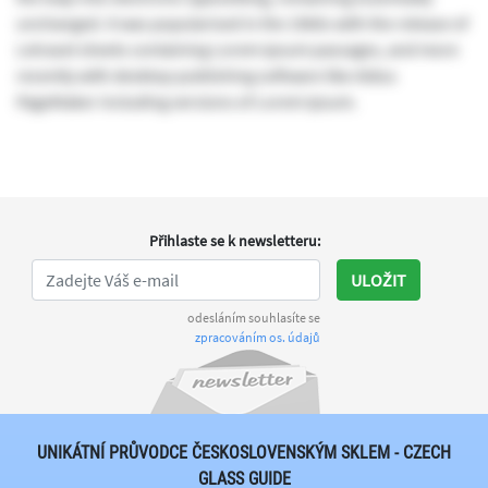
unchanged. It was popularised in the 1960s with the release of
Letraset sheets containing Lorem Ipsum passages, and more
recently with desktop publishing software like Aldus
PageMaker including versions of Lorem Ipsum.
Přihlaste se k newsletteru
:
ULOŽIT
odesláním souhlasíte se
zpracováním os. údajů
UNIKÁTNÍ PRŮVODCE ČESKOSLOVENSKÝM SKLEM - CZECH
GLASS GUIDE