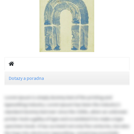
Dotazy a poradna
Lorem Ipsum is simply dummy text of the printing and
typesetting industry. Lorem Ipsum has been the industry's
standard dummy text ever since the 1500s, when an unknown
printer took a galley of type and scrambled it to make a type
specimen book. It has survived not only five centuries, but also
the leap into electronic typesetting, remaining essentially