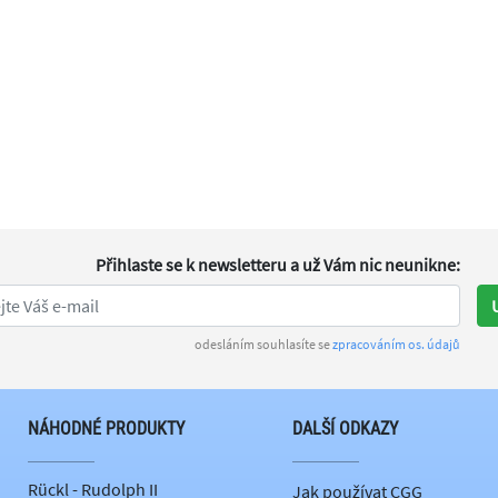
Přihlaste se k newsletteru
a už Vám nic neunikne
:
odesláním souhlasíte se
zpracováním os. údajů
NÁHODNÉ PRODUKTY
DALŠÍ ODKAZY
Rückl - Rudolph II
Jak používat CGG