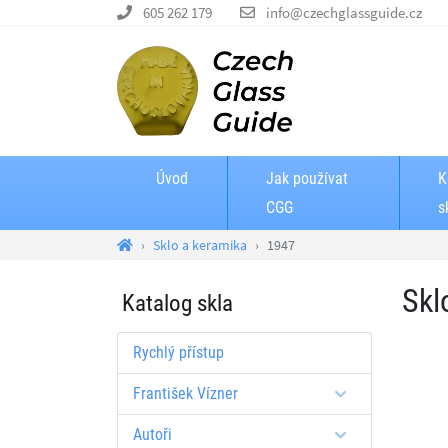
605 262 179
info@czechglassguide.cz
Úvod
Jak používat
K
CGG
s
Sklo a keramika
1947
Skl
Katalog skla
Rychlý přístup
František Vízner
Autoři