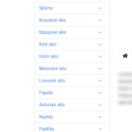
Sklárny
Broušené sklo
Nápojové sklo
Ryté sklo
Hutní sklo
Malované sklo
Lorem 
Lisované sklo
dummy 
book. I
Figurky
It was
with d
Autorské sklo
Repliky
Padělky