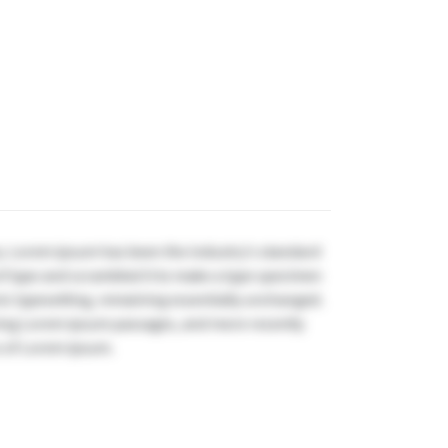
y. Lorem Ipsum has been the industry's standard
f type and scrambled it to make a type specimen
onic typesetting, remaining essentially unchanged.
ining Lorem Ipsum passages, and more recently
s of Lorem Ipsum.