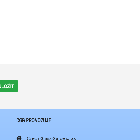
ULOŽIT
CGG PROVOZUJE
Czech Glass Guide s.r.o.