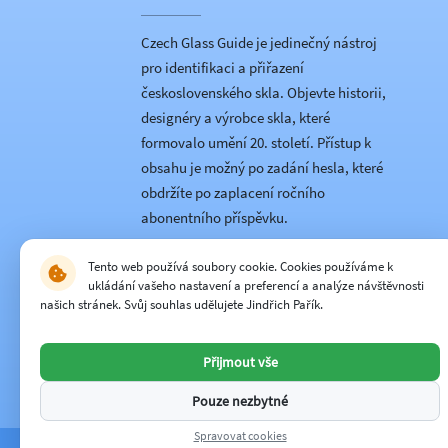
Czech Glass Guide je jedinečný nástroj
pro identifikaci a přiřazení
československého skla. Objevte historii,
designéry a výrobce skla, které
formovalo umění 20. století. Přístup k
obsahu je možný po zadání hesla, které
obdržíte po zaplacení ročního
abonentního příspěvku.
Přijímáme platby kartou:
Tento web používá soubory cookie. Cookies používáme k
ukládání vašeho nastavení a preferencí a analýze návštěvnosti
našich stránek. Svůj souhlas udělujete Jindřich Pařík.
Hlavní partner:
Přijmout vše
Pouze nezbytné
Spravovat cookies