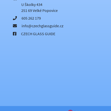
U Školky 434
251 69 Velké Popovice
605 262 179
info@czechglassguide.cz
CZECH GLASS GUIDE