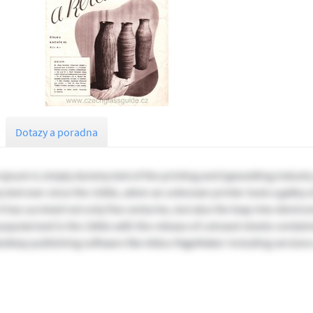
Dotazy a poradna
Ipsum is simply dummy text of the printing and typesetting industr
text ever since the 1500s, when an unknown printer took a galley o
t has survived not only five centuries, but also the leap into electr
 popularised in the 1960s with the release of Letraset sheets conta
esktop publishing software like Aldus PageMaker including version