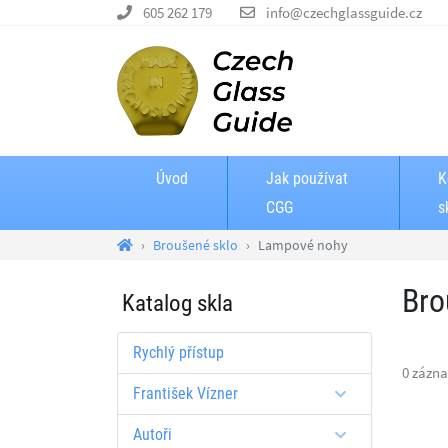
605 262 179
info@czechglassguide.cz
Úvod
Jak používat
K
CGG
s
Broušené sklo
Lampové nohy
Bro
Katalog skla
Rychlý přístup
0 zázn
František Vízner
Autoři