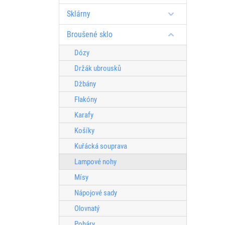
Sklárny
Broušené sklo
Dózy
Držák ubrousků
Džbány
Flakóny
Karafy
Košíky
Kuřácká souprava
Lampové nohy
Mísy
Nápojové sady
Olovnatý
Poháry