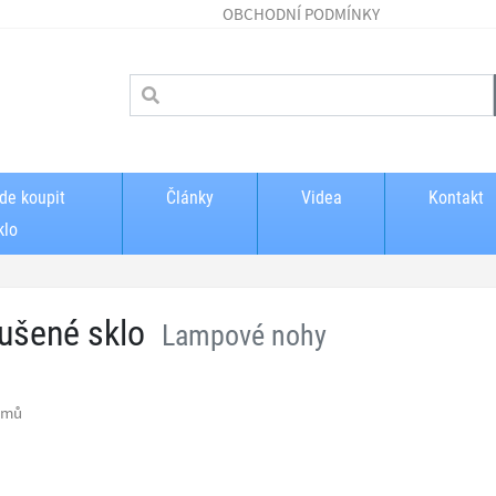
OBCHODNÍ PODMÍNKY
de koupit
Články
Videa
Kontakt
klo
ušené sklo
Lampové nohy
amů