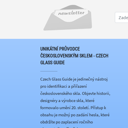
UNIKÁTNÍ PRŮVODCE
ČESKOSLOVENSKÝM SKLEM - CZECH
GLASS GUIDE
Czech Glass Guide je jedinečný nástroj
pro identifikaci a přiřazení
československého skla. Objevte historii,
designéry a výrobce skla, které
formovalo umění 20. století. Přístup k
obsahu je možný po zadání hesla, které
obdržíte po zaplacení ročního