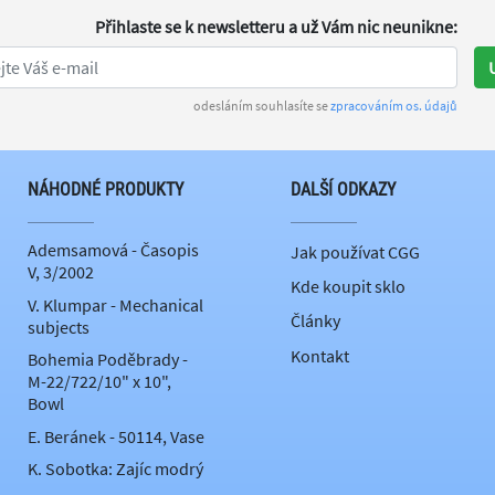
Přihlaste se k newsletteru
a už Vám nic neunikne
:
odesláním souhlasíte se
zpracováním os. údajů
NÁHODNÉ PRODUKTY
DALŠÍ ODKAZY
Ademsamová - Časopis
Jak používat CGG
V, 3/2002
Kde koupit sklo
V. Klumpar - Mechanical
Články
subjects
Kontakt
Bohemia Poděbrady -
M-22/722/10" x 10",
Bowl
E. Beránek - 50114, Vase
K. Sobotka: Zajíc modrý